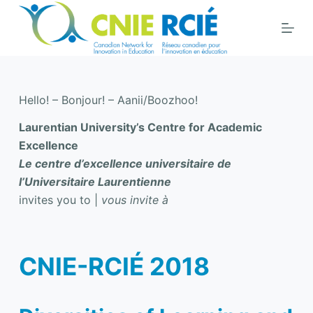
S
k
i
p
t
Hello! – Bonjour! – Aanii/Boozhoo!
o
c
Laurentian University’s Centre for Academic
o
Excellence
n
Le centre d’excellence universitaire de
t
l’Universitaire Laurentienne
e
invites you to |
vous invite à
n
t
CNIE-RCIÉ 2018